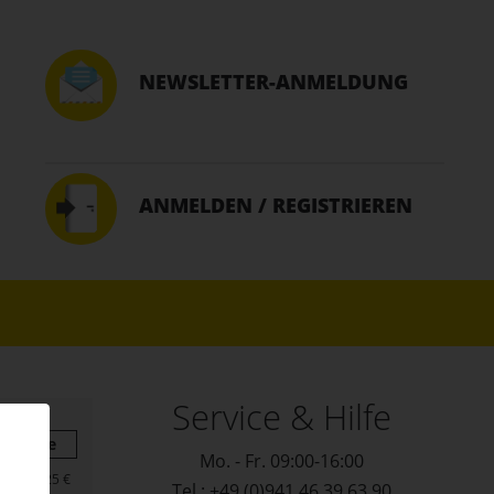
NEWSLETTER-ANMELDUNG
ANMELDEN / REGISTRIEREN
Service & Hilfe
Summe
Mo. - Fr. 09:00-16:00
57,25 €
Tel.: +49 (0)941 46 39 63 90