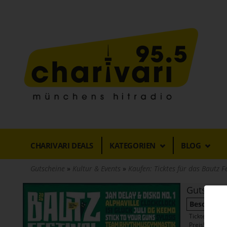
Direkt
zum
Inhalt
CHARIVARI DEALS
KATEGORIEN
BLOG
Gutscheine
Kultur & Events
Kaufen: Ticktes für das Bautz Fe
Gutschei
Beschreib
Ticktes für d
Preis!