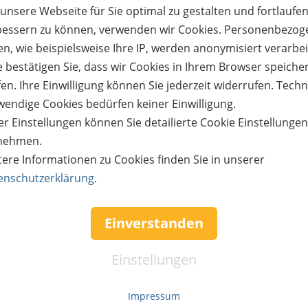
unsere Webseite für Sie optimal zu gestalten und fortlaufe
Netto-Betrag:
Versandkosten:
bessern zu können, verwenden wir Cookies. Personenbezog
Gesamtsumme:
n, wie beispielsweise Ihre IP, werden anonymisiert verarbei
e bestätigen Sie, dass wir Cookies in Ihrem Browser speiche
en. Ihre Einwilligung können Sie jederzeit widerrufen. Tech
orort an der Kasse. Die Bestellung beinhaltet ein „Big Bautz 2-Tages-Ticket" für 
wendige Cookies bedürfen keiner Einwilligung.
r Einstellungen können Sie detailierte Cookie Einstellunge
nehmen.
Kauf über bestehendes Kundenko
tere Informationen zu Cookies finden Sie in unserer
enschutzerklärung
.
tigen.
Wenn Sie bereits ein Kundenkonto haben, können Sie s
it,
nachfolgend einloggen. Die Daten, die zur Bestellung nö
Einverstanden
werden dann automatisch aus Ihrem Kundenkonto ü
Einstellungen
TZEN
ANMEL
Impressum