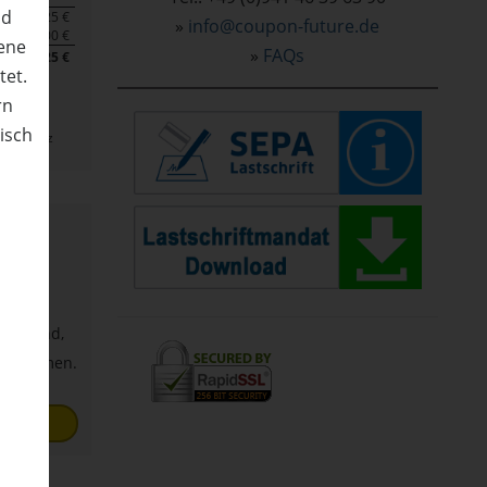
nd
57,25 €
»
info@coupon-future.de
0,00 €
ene
»
FAQs
57,25 €
tet.
rn
nisch
das Bautz
n
nto
ich
tig sind,
bernommen.
DEN