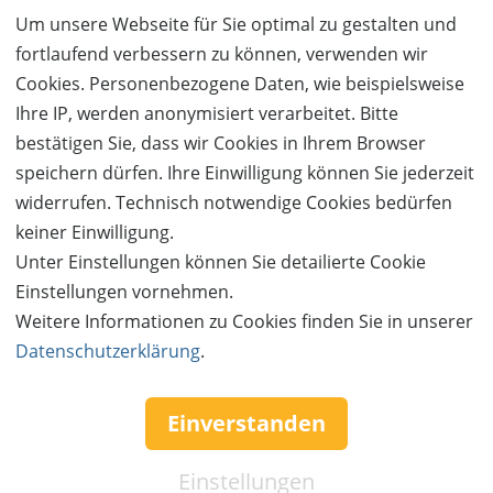
Um unsere Webseite für Sie optimal zu gestalten und
Kauf ohne Kundenkonto
fortlaufend verbessern zu können, verwenden wir
Sie können bei uns einen Kauf auch ohne Kundenkonto
Cookies. Personenbezogene Daten, wie beispielsweise
tätigen. Nach Abschluss des Kaufvorgangs haben Sie die
Ihre IP, werden anonymisiert verarbeitet. Bitte
Möglichkeit, Ihre Daten in einem Kundenkonto speichern zu
bestätigen Sie, dass wir Cookies in Ihrem Browser
lassen.
speichern dürfen. Ihre Einwilligung können Sie jederzeit
widerrufen. Technisch notwendige Cookies bedürfen
BESTELLUNG FORTSETZEN
keiner Einwilligung.
Unter Einstellungen können Sie detailierte Cookie
Einstellungen vornehmen.
Kauf über bestehendes Kundenkonto
Weitere Informationen zu Cookies finden Sie in unserer
Datenschutzerklärung
.
Wenn Sie bereits ein Kundenkonto haben, können Sie sich
nachfolgend einloggen. Die Daten, die zur Bestellung nötig sind,
werden dann automatisch aus Ihrem Kundenkonto
Einverstanden
übernommen.
Einstellungen