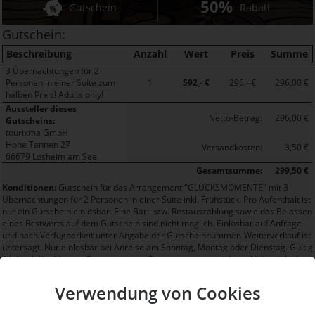
50%
Gutschein
Rabatt
Gutschein:
Beschreibung
Anzahl
Wert
Preis
Summe
3 Übernachtungen für 2
Personen in einer Suite zum
1
592,- €
296,- €
296,00 €
halben Preis! Adults only!
Aussteller dieses
Netto-Betrag:
296,00 €
Gutscheins:
tourixma GmbH
Hohe Tannen 27
Versandkosten:
3,50 €
66679 Losheim am See
Gesamtsumme:
299,50 €
Konditionen:
Gutschein für das Arrangement "GLÜCKSMOMENTE" mit 3
Übernachtungen für 2 Personen in einer Suite inkl. Frühstück. Pro Aufenthalt ist
nur ein Gutschein einlösbar. Eine Bar- bzw. Restauszahlung sowie das Belassen
eines Restwerts auf dem Gutschein sind nicht möglich. Einlösbar auf Anfrage
und nach Verfügbarkeit unter Angabe der Gutscheinnummer. Weiterverkauf ist
untersagt. Nur einlösbar bei Anreise am Sonntag, Montag oder Dienstag. Gültig
1 Jahr ab Kaufdatum. Ortstaxe ist vor Ort separat zu entrichten. Nicht einlösbar
zu Weihnachten und Silvester
Verwendung von Cookies