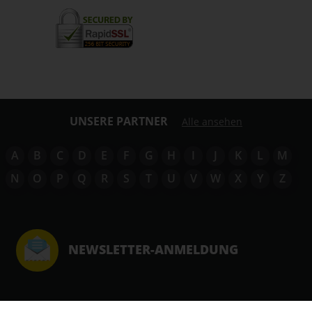
UNSERE PARTNER
Alle ansehen
A
B
C
D
E
F
G
H
I
J
K
L
M
N
O
P
Q
R
S
T
U
V
W
X
Y
Z
NEWSLETTER-ANMELDUNG