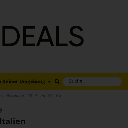
n
Deiner Umgebung
ria Belvedere - 25,- € statt 50,- €
e
Italien