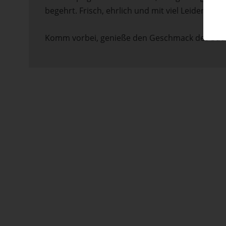
begehrt. Frisch, ehrlich und mit viel Leidenschaf
Komm vorbei, genieße den Geschmack des Süde