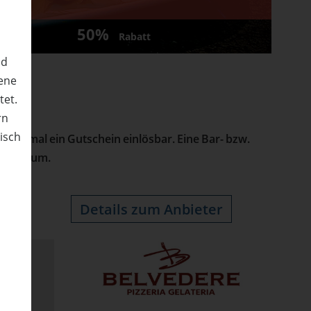
T
50%
Rabatt
nd
ene
tet.
rn
nisch
 maximal ein Gutschein einlösbar. Eine Bar- bzw.
Kaufdatum.
n
Details zum Anbieter
s Herz