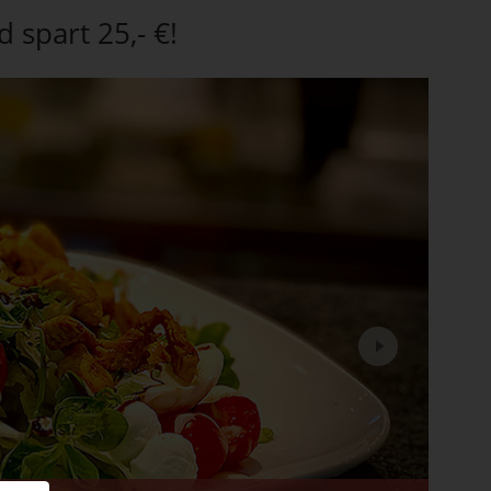
 spart 25,- €!
Next