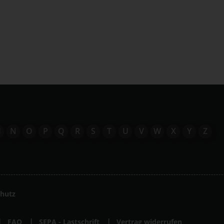
M
N
O
P
Q
R
S
T
U
V
W
X
Y
Z
hutz
FAQ
SEPA - Lastschrift
Vertrag widerrufen