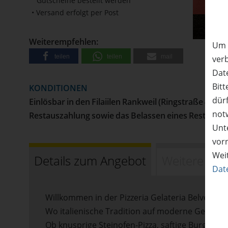
Gutscheine bestellt werden
• Versand erfolgt per Post
50%
Rabatt
Weiterempfehlen:
Um 
teilen
teilen
mail
ver
Date
Bitt
KONDITIONEN
dürf
Einlösbar in den Filaiilen Rankweil (Ringstraße 48)
not
Restauszahlung sowie das Belassen eines Restwerts 
Unte
vor
Wei
Details zum Angebot
Weitere Adr
Dat
Willkommen in der Pizzeria Gelateria Belvedere
Wo italienische Tradition auf moderne Genussm
Ob knusprige Steinofen-Pizza, saftige Burger od