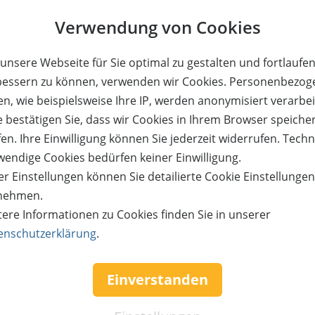
AUSVERKAUF
Verwendung von Cookies
Gutschein
unsere Webseite für Sie optimal zu gestalten und fortlaufe
bessern zu können, verwenden wir Cookies. Personenbezog
n, wie beispielsweise Ihre IP, werden anonymisiert verarbei
e bestätigen Sie, dass wir Cookies in Ihrem Browser speiche
en. Ihre Einwilligung können Sie jederzeit widerrufen. Tech
 und Hohenems (Schweizerstraße 33). Pro Tisch/Gruppe ist nur
wendige Cookies bedürfen keiner Einwilligung.
auf dem Gutschein sind nicht möglich. Einlösbar 1 Jahr ab 
r Einstellungen können Sie detailierte Cookie Einstellunge
nehmen.
tere Informationen zu Cookies finden Sie in unserer
essen
enschutzerklärung
.
Einverstanden
omente trifft.
er hausgemachtes Gelato – bei uns findest du alles, was da