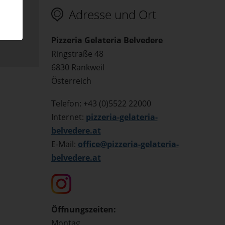
Adresse und Ort
Pizzeria Gelateria Belvedere
Ringstraße 48
6830 Rankweil
Österreich
Telefon: +43 (0)5522 22000
Internet:
pizzeria-gelateria-
belvedere.at
E-Mail:
office@pizzeria-gelateria-
belvedere.at
Öffnungszeiten:
Montag