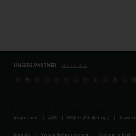
UNSERE PARTNER
Alle ansehen
A
B
C
D
E
F
G
H
I
J
K
L
Impressum
AGB
Widerrufsbelehrung
Datensc
Kontakt
Versandinformationen
Zahlungsmittel