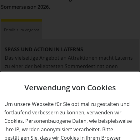
Sommersaison 2026.
Details zum Angebot
SPASS UND ACTION IN LATERNS
Das vielseitige Angebot an Attraktionen macht Laterns
zu einer der beliebtesten Sommerdestinationen
Vorarlbergs.
Das Freizeit- und Wanderangebot reicht von
Verwendung von Cookies
zahlreichen, gut beschilderten Wanderwegen über die
beliebte 4er-Sesselbahn Gapfohl, die einzige klassische
Um unsere Webseite für Sie optimal zu gestalten und
Sommerrodelbahn Vorarlbergs, einen Spielplatz an der
fortlaufend verbessern zu können, verwenden wir
Talstation, einen Abenteuerspielplatz für die Kleinen
Cookies. Personenbezogene Daten, wie beispielsweise
und verschiedensten Bike-Routen bis hin zu
Ihre IP, werden anonymisiert verarbeitet. Bitte
einladenden Gastronomiebetrieben mit köstlichem
bestätigen Sie, dass wir Cookies in Ihrem Browser