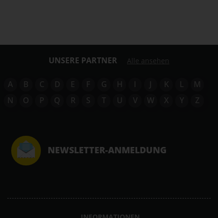
UNSERE PARTNER
Alle ansehen
A
B
C
D
E
F
G
H
I
J
K
L
M
N
O
P
Q
R
S
T
U
V
W
X
Y
Z
NEWSLETTER-ANMELDUNG
INFORMATIONEN