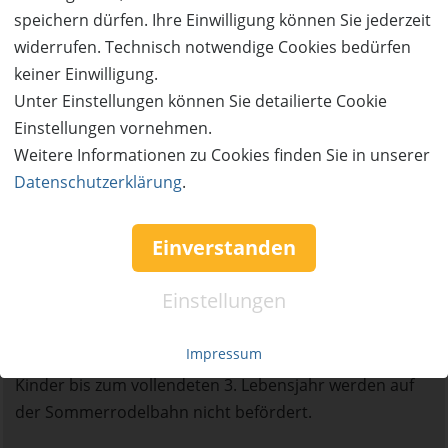
Essen und herrlichen Sonnenterrassen.
speichern dürfen. Ihre Einwilligung können Sie jederzeit
Sommerrodelbahn
widerrufen. Technisch notwendige Cookies bedürfen
Es ist die einzige klassische Sommerrodelbahn
keiner Einwilligung.
Vorarlbergs, die im Laternsertal Junge und
Unter Einstellungen können Sie detailierte Cookie
Junggebliebene erfreut. Per Schrägaufzug geht es
Einstellungen vornehmen.
hinauf zum Start, um dann durch einen schmalen
Weitere Informationen zu Cookies finden Sie in unserer
Kanal über zahlreiche Kurven ins Tal zu flitzen. 800 m
Datenschutzerklärung
.
Spaß, die durch einen wunderschönen Wald, Über- und
Unterführungen sowie über mehrere Jumps führen.
Einverstanden
Ausgestattet mit einer Geschwindigkeitsmessstrecke
lockt die Sommerrodelbahn zu mehrfachen Fahrten.
Einstellungen
Kinder bis zum vollendeten 8. Lebensjahr dürfen auf
der Sommerrodelbahn nicht alleine rodeln, fahren
Impressum
aber gratis.
Kinder bis zum vollendeten 3. Lebensjahr werden auf
der Sommerrodelbahn nicht befördert.