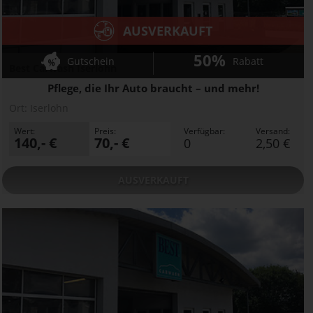
AUSVERKAUFT
50%
Gutschein
Rabatt
Best Carwash Iserlohn
Pflege, die Ihr Auto braucht – und mehr!
Ort:
Iserlohn
Wert:
Preis:
Verfügbar:
Versand:
140,- €
70,- €
0
2,50 €
AUSVERKAUFT