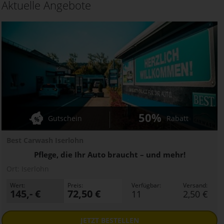
Aktuelle Angebote
50%
Gutschein
Rabatt
Best Carwash Iserlohn
Pflege, die Ihr Auto braucht – und mehr!
Ort:
Iserlohn
Wert:
Preis:
Verfügbar:
Versand:
145,- €
72,50 €
11
2,50 €
JETZT
BESTELLEN