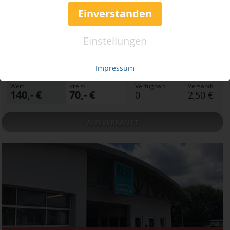
AUSVERKAUFT
Einverstanden
50%
Gutschein
Rabatt
Einstellungen
Best Carwash Iserlohn
Pflege, die Ihr Auto braucht – und mehr!
Impressum
Ort:
Iserlohn
Wert:
Preis:
Verfügbar:
Versand:
140,- €
70,- €
0
2,50 €
AUSVERKAUFT