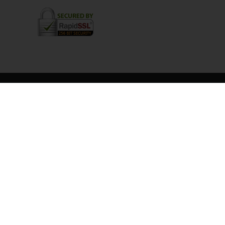
UNSERE PARTNER
Alle ansehen
A
B
C
D
E
F
G
H
I
J
K
L
M
N
O
P
Q
R
S
T
U
V
W
X
Y
Z
NEWSLETTER-ANMELDUNG