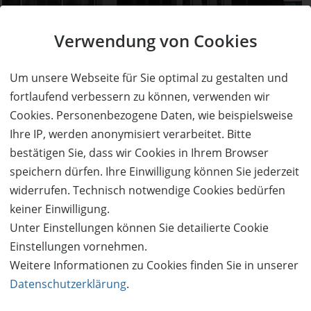
AUSVERKAUFT
Verwendung von Cookies
50%
Gutschein
Rabatt
Best Carwash Iserlohn
Um unsere Webseite für Sie optimal zu gestalten und
Pflege, die Ihr Auto braucht – und mehr!
fortlaufend verbessern zu können, verwenden wir
Ort:
Iserlohn
Cookies. Personenbezogene Daten, wie beispielsweise
Wert:
Preis:
Verfügbar:
Versand:
140,- €
70,- €
Ihre IP, werden anonymisiert verarbeitet. Bitte
0
2,50 €
bestätigen Sie, dass wir Cookies in Ihrem Browser
speichern dürfen. Ihre Einwilligung können Sie jederzeit
AUSVERKAUFT
widerrufen. Technisch notwendige Cookies bedürfen
keiner Einwilligung.
Unter Einstellungen können Sie detailierte Cookie
Einstellungen vornehmen.
Weitere Informationen zu Cookies finden Sie in unserer
Datenschutzerklärung
.