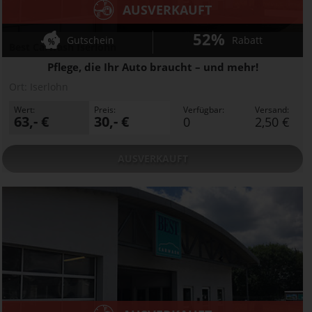
AUSVERKAUFT
52%
Gutschein
Rabatt
Best Carwash Iserlohn
Pflege, die Ihr Auto braucht – und mehr!
Ort:
Iserlohn
Wert:
Preis:
Verfügbar:
Versand:
63,- €
30,- €
0
2,50 €
AUSVERKAUFT