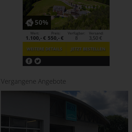
50%
Wert:
Preis:
Verfügbar:
Versand:
1.100,- €
550,- €
8
3,50 €
WEITERE DETAILS
JETZT
BESTELLEN
Vergangene Angebote