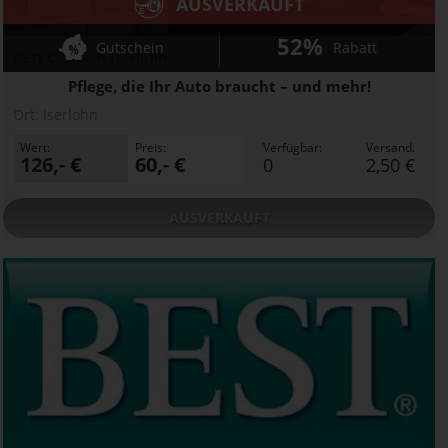
AUSVERKAUFT
52%
Gutschein
Rabatt
Best Carwash Iserlohn
Pflege, die Ihr Auto braucht – und mehr!
Ort:
Iserlohn
Wert:
Preis:
Verfügbar:
Versand:
126,- €
60,- €
0
2,50 €
AUSVERKAUFT