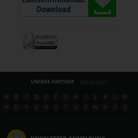
UNSERE PARTNER
Alle ansehen
A
B
C
D
E
F
G
H
I
J
K
L
M
N
O
P
Q
R
S
T
U
V
W
X
Y
Z