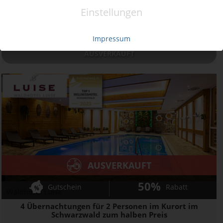
Ort:
Freudenstadt
Einstellungen
Wert:
Preis:
Verfügbar:
Versand:
840,- €
420,- €
0
0,- €
Impressum
AUSVERKAUFT
AUSVERKAUFT
50%
Gutschein
Rabatt
Waldhotel Luise
4 Übernachtungen für 2 Personen im Kurort im
Schwarzwald zum halben Preis