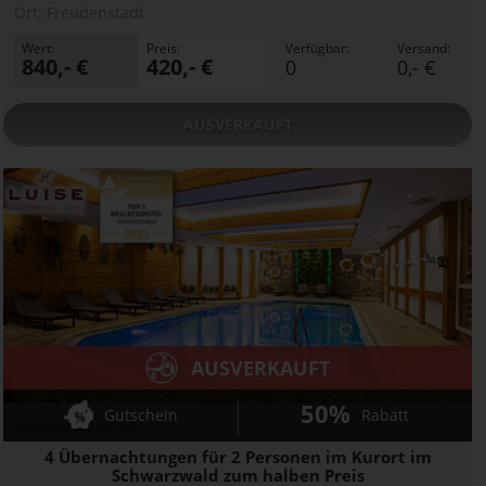
Ort:
Freudenstadt
Wert:
Preis:
Verfügbar:
Versand:
840,- €
420,- €
0
0,- €
AUSVERKAUFT
AUSVERKAUFT
50%
Gutschein
Rabatt
Waldhotel Luise
4 Übernachtungen für 2 Personen im Kurort im
Schwarzwald zum halben Preis