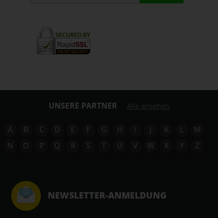
UNSERE PARTNER
Alle ansehen
A
B
C
D
E
F
G
H
I
J
K
L
M
N
O
P
Q
R
S
T
U
V
W
X
Y
Z
NEWSLETTER-ANMELDUNG