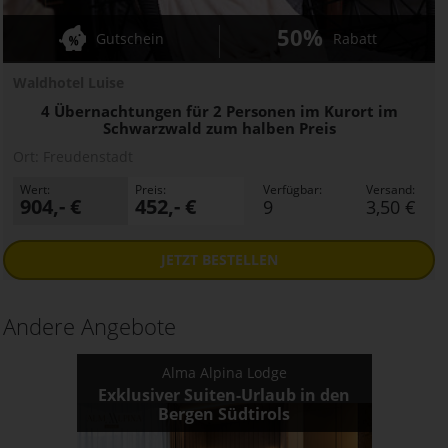
50%
Gutschein
Rabatt
Waldhotel Luise
4 Übernachtungen für 2 Personen im Kurort im
Schwarzwald zum halben Preis
Ort:
Freudenstadt
Wert:
Preis:
Verfügbar:
Versand:
904,- €
452,- €
9
3,50 €
JETZT
BESTELLEN
Andere Angebote
Alma Alpina Lodge
Exklusiver Suiten-Urlaub in den
Bergen Südtirols