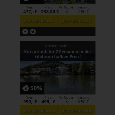
Wert:
Preis:
Verfügbar:
Versand:
477,- €
238,50 €
3
2,50 €
WEITERE DETAILS
JETZT
BESTELLEN
Molitors Mühle
Kurzurlaub für 2 Personen in der
Eifel zum halben Preis!
50%
Wert:
Preis:
Verfügbar:
Versand:
990,- €
495,- €
5
3,50 €
WEITERE DETAILS
JETZT
BESTELLEN