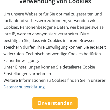
Verwendung von Cookies
Wert:
Preis:
Verfügbar:
Versand:
904,- €
452,- €
0
3,50 €
Um unsere Webseite für Sie optimal zu gestalten und
fortlaufend verbessern zu können, verwenden wir
AUSVERKAUFT
Cookies. Personenbezogene Daten, wie beispielsweise
Ihre IP, werden anonymisiert verarbeitet. Bitte
bestätigen Sie, dass wir Cookies in Ihrem Browser
speichern dürfen. Ihre Einwilligung können Sie jederzeit
widerrufen. Technisch notwendige Cookies bedürfen
keiner Einwilligung.
Unter Einstellungen können Sie detailierte Cookie
Einstellungen vornehmen.
AUSVERKAUFT
Weitere Informationen zu Cookies finden Sie in unserer
Datenschutzerklärung
.
50%
Gutschein
Rabatt
Waldhotel Luise
4 Übernachtungen für 2 Personen im Kurort im
Einverstanden
Schwarzwald zum halben Preis