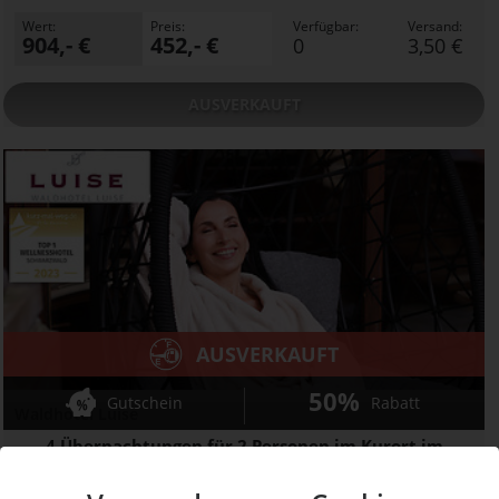
Wert:
Preis:
Verfügbar:
Versand:
904,- €
452,- €
0
3,50 €
AUSVERKAUFT
AUSVERKAUFT
50%
Gutschein
Rabatt
Waldhotel Luise
4 Übernachtungen für 2 Personen im Kurort im
Schwarzwald zum halben Preis
Ort:
Freudenstadt